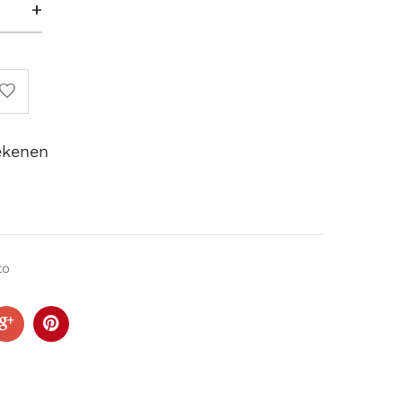
+
ekenen
to