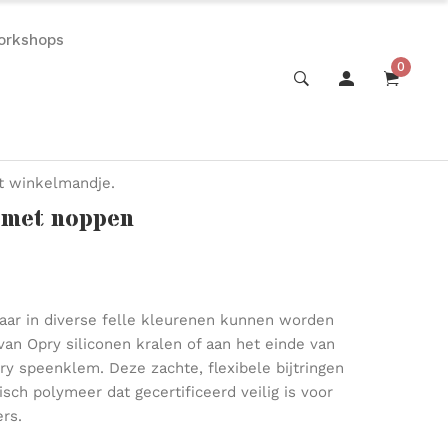
orkshops
0
et winkelmandje.
r met noppen
gbaar in diverse felle kleurenen kunnen worden
an Opry siliconen kralen of aan het einde van
 speenklem. Deze zachte, flexibele bijtringen
isch polymeer dat gecertificeerd veilig is voor
rs.